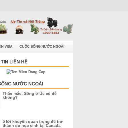
IN VISA
CUỘC SỐNG NƯỚC NGOÀI
TIN LIÊN HỆ
SỐNG NƯỚC NGOÀI
Thắc mắc: Sống ở Úc có dễ
không?
5 lời khuyên quan trọng để trở
thành du học sinh tại Canada