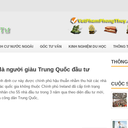
NH CƯ NƯỚC NGOÀI
GÓC TƯ VẤN
KINH NGHIỆM DU HỌC
THÔNG T
THÔNG 
 là người giàu Trung Quốc đầu tư
nh định cư này được chính phủ hậu thuẫn nhằm thu hút các nhà
CUỘC 
ác quốc gia không thuộc Chính phủ Ireland đã cấp tình trạng
nhân cho 55 nhà đầu tư trong 3 năm qua theo diện đầu tư mới,
là công dân Trung Quốc,