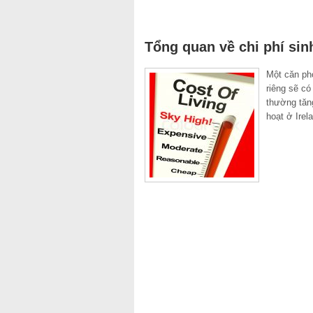
Tổng quan về chi phí sin
Một căn ph
riêng sẽ có
thường tăng
hoạt ở Ire