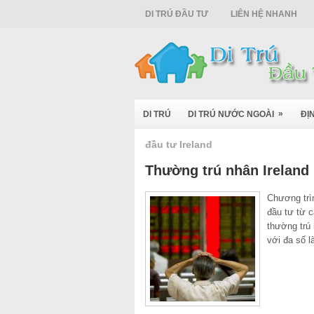
DI TRÚ ĐẦU TƯ
LIÊN HỆ NHANH
»
DI TRÚ
DI TRÚ NƯỚC NGOÀI
ĐỊ
đầu tư Ireland
Thường trú nhân Ireland
Chương trì
đầu tư từ c
thường trú 
với đa số 