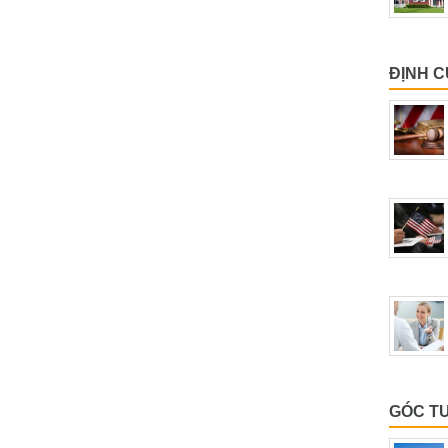
ĐỊNH 
GÓC T