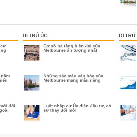
DI TRÚ ÚC
DI TRÚ
 cư
Cơ sở hạ tầng hiện đại của
ụng
Melbourne ấn tượng nhất
t năm
Những sắc màu văn hóa của
hiểu
Melbourne mang màu riêng
mới đối
Luật nhập cư Úc diện đầu tư, có
goài
sự thay đổi mới