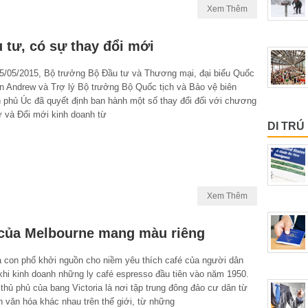
Xem Thêm
 tư, có sự thay đổi mới
5/05/2015, Bộ trưởng Bộ Đầu tư và Thương mại, đại biểu Quốc
on Andrew và Trợ lý Bộ trưởng Bộ Quốc tịch và Bảo vệ biên
h phủ Úc đã quyết định ban hành một số thay đổi đối với chương
ư và Đổi mới kinh doanh từ
DI TRÚ
Xem Thêm
của Melbourne mang màu riêng
à con phố khởi nguồn cho niềm yêu thích café của người dân
khi kinh doanh những ly café espresso đầu tiên vào năm 1950.
thủ phủ của bang Victoria là nơi tập trung đông đảo cư dân từ
 văn hóa khác nhau trên thế giới, từ những