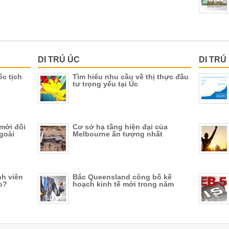
DI TRÚ ÚC
DI TRÚ
ốc tịch
Tìm hiểu nhu cầu về thị thực đầu
tư trọng yếu tại Úc
mới đối
Cơ sở hạ tầng hiện đại của
goài
Melbourne ấn tượng nhất
nh viên
Bắc Queensland công bố kế
o?
hoạch kinh tế mới trong năm