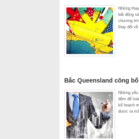
Những thay
bất động s
chương trì
thay đổi về
Bắc Queensland công bố 
Những yếu 
đệm để toà
kế hoạch m
được ra mắt