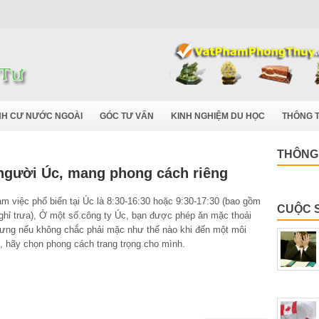
NH CƯ NƯỚC NGOÀI
GÓC TƯ VẤN
KINH NGHIỆM DU HỌC
THÔNG T
THÔNG 
người Úc, mang phong cách riêng
àm việc phổ biến tại Úc là 8:30-16:30 hoặc 9:30-17:30 (bao gồm
CUỘC 
ghỉ trưa), Ở một số công ty Úc, bạn được phép ăn mặc thoải
ưng nếu không chắc phải mặc như thế nào khi đến một môi
, hãy chọn phong cách trang trọng cho mình.