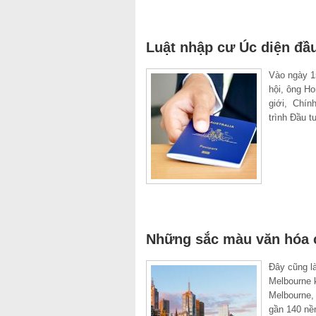
Luật nhập cư Úc diện đầu
Vào ngày 1
hội, ông H
giới, Chín
trình Đầu t
Những sắc màu văn hóa 
Đây cũng l
Melbourne 
Melbourne, 
gần 140 nền