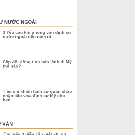
CƯ NƯỚC NGOÀI
3 Yêu cầu khi phỏng vấn định cư
nước ngoài nên năm rõ
Cặp đôi đồng tính bảo lãnh đi Mỹ
thế nào?
Tiêu chí khiến lãnh sự quán chấp
nhận cấp visa định cư Mỹ cho
bạn
Ư VẤN
Tìm hiểu 9 điều cần biết khi du