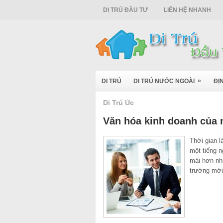
DI TRÚ ĐẦU TƯ
LIÊN HỆ NHANH
»
DI TRÚ
DI TRÚ NƯỚC NGOÀI
ĐỊ
Di Trú Úc
Văn hóa kinh doanh của 
Thời gian l
một tiếng n
mái hơn nh
trường mới