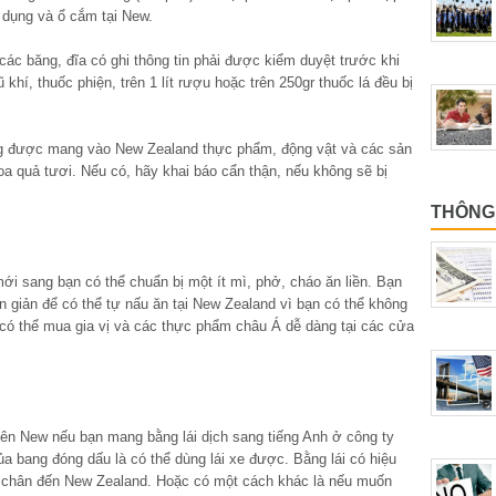
 dụng và ổ cắm tại New.
các băng, đĩa có ghi thông tin phải được kiểm duyệt trước khi
 khí, thuốc phiện, trên 1 lít rượu hoặc trên 250gr thuốc lá đều bị
g được mang vào New Zealand thực phẩm, động vật và các sản
oa quả tươi. Nếu có, hãy khai báo cẩn thận, nếu không sẽ bị
THÔNG 
mới sang bạn có thể chuẩn bị một ít mì, phở, cháo ăn liền. Bạn
giản để có thể tự nấu ăn tại New Zealand vì bạn có thể không
có thể mua gia vị và các thực phẩm châu Á dễ dàng tại các cửa
 bên New nếu bạn mang bằng lái dịch sang tiếng Anh ở công ty
ủa bang đóng dấu là có thể dùng lái xe được. Bằng lái có hiệu
t chân đến New Zealand. Hoặc có một cách khác là nếu muốn