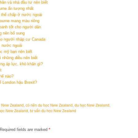
ân và nhà đầu tư nên biết
urne ấn tượng nhất
ản thế chấp ở nước ngoài
ourne mang màu riêng
oanh tốt cho người dân
g nên bổ sung
cho người nhập cư Canada
ở nước ngoài
ọc mỹ bạn nên biết
i những điều nên biết
ng áp lực, khó khăn gì?
t
thế nào?
ế London hậu Brexit?
ến New Zealand
,
có nên du học New Zealand
,
du học New Zealand
,
học New Zealand
,
tư vấn du học New Zealand
Required fields are marked
*