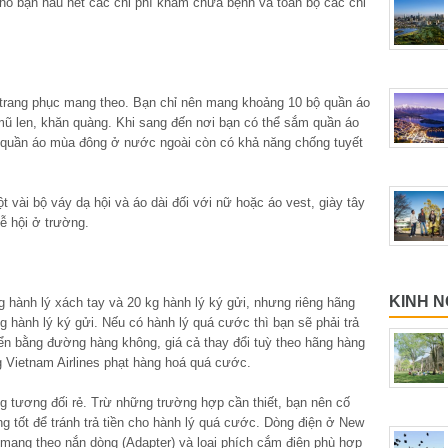
ho bạn hầu hết các chi phí khám chữa bệnh và toàn bộ các chi
u trang phục mang theo. Bạn chỉ nên mang khoảng 10 bộ quần áo
 mũ len, khăn quàng. Khi sang đến nơi bạn có thể sắm quần áo
u quần áo mùa đông ở nước ngoài còn có khả năng chống tuyết
 vài bộ váy dạ hội và áo dài đối với nữ hoặc áo vest, giày tây
ễ hội ở trường.
KINH N
hành lý xách tay và 20 kg hành lý ký gửi, nhưng riêng hãng
 hành lý ký gửi. Nếu có hành lý quá cước thì bạn sẽ phải trả
yển bằng đường hàng không, giá cả thay đổi tuỳ theo hãng hàng
Vietnam Airlines phạt hàng hoá quá cước.
g tương đối rẻ. Trừ những trường hợp cần thiết, bạn nên cố
g tốt để tránh trả tiền cho hành lý quá cước. Dòng điện ở New
ớ mang theo nắn dòng (Adapter) và loại phích cắm điện phù hợp