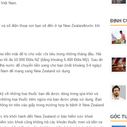
 Việt Nam.
ĐỊNH 
chỉ và số điện thoại nơi bạn sẽ đến ở tại New Zealandtrước khi
 tiền mặt để lo cho việc chi tiêu trong những tháng đầu. Hải
 tối đa 10.000 Đôla NZ (bằng khoảng 6.400 Đôla Mỹ). Sau đó
Nhà nước để chuyển tiền sang cho bạn (mất khoảng 3-4 ngày)
ệt Nam để mang sang New Zealand sử dụng.
t kỹ về những loại thuốc bạn đã được dùng trong qúa khứ và
là những loại thuốc tiêm ngừa mà bạn được phép sử dụng. Bạn
thông tin trên vào giấy trong trường hợp bị bệnh ở New Zealand.
ớc khi khởi hành đến New Zealand vì bảo hiểm sức khoẻ
GÓC T
hiểm sức khoẻ cũng không trả các khoản thuốc men và tiền xe