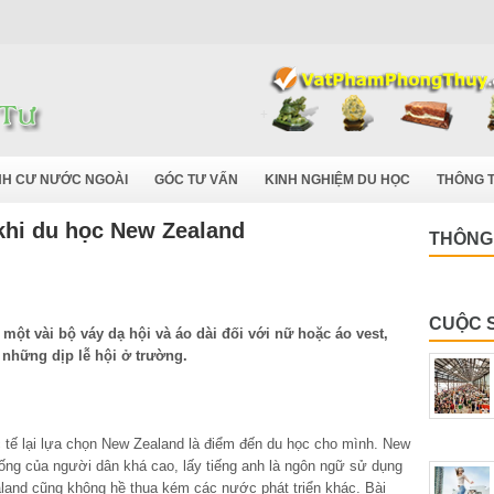
NH CƯ NƯỚC NGOÀI
GÓC TƯ VẤN
KINH NGHIỆM DU HỌC
THÔNG T
 khi du học New Zealand
THÔNG 
CUỘC 
một vài bộ váy dạ hội và áo dài đối với nữ hoặc áo vest,
 những dịp lễ hội ở trường.
 tế lại lựa chọn New Zealand là điểm đến du học cho mình. New
ống của người dân khá cao, lấy tiếng anh là ngôn ngữ sử dụng
aland cũng không hề thua kém các nước phát triển khác. Bài