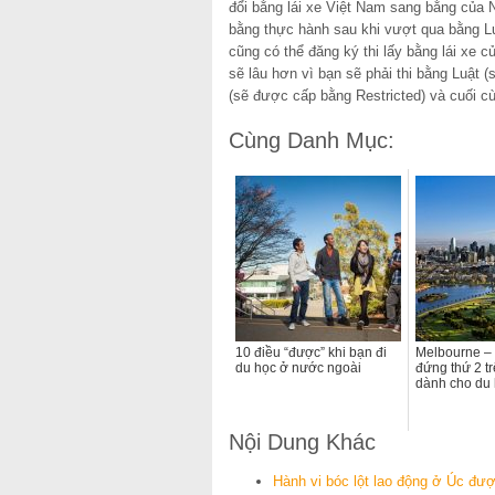
đổi bằng lái xe Việt Nam sang bằng của Ne
bằng thực hành sau khi vượt qua bằng Lu
cũng có thể đăng ký thi lấy bằng lái xe 
sẽ lâu hơn vì bạn sẽ phải thi bằng Luật (
(sẽ được cấp bằng Restricted) và cuối cù
Cùng Danh Mục:
10 điều “được” khi bạn đi
Melbourne –
du học ở nước ngoài
đứng thứ 2 tr
dành cho du 
Nội Dung Khác
Hành vi bóc lột lao động ở Úc đượ