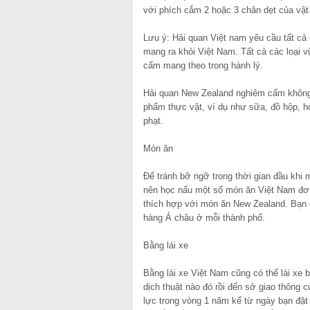
với phích cắm 2 hoặc 3 chân dẹt của vật
Lưu ý: Hải quan Việt nam yêu cầu tất cả 
mang ra khỏi Việt Nam. Tất cả các loại vũ
cấm mang theo trong hành lý.
Hải quan New Zealand nghiêm cấm khôn
phẩm thực vật, ví dụ như sữa, đồ hộp, h
phạt.
Món ăn
Để tránh bỡ ngỡ trong thời gian đầu khi 
nên học nấu một số món ăn Việt Nam đơn 
thích hợp với món ăn New Zealand. Bạn 
hàng Á châu ở mỗi thành phố.
Bằng lái xe
Bằng lái xe Việt Nam cũng có thể lái xe
dịch thuật nào đó rồi đến sở giao thông c
lực trong vòng 1 năm kể từ ngày bạn đặ