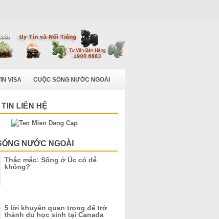
IN VISA
CUỘC SỐNG NƯỚC NGOÀI
TIN LIÊN HỆ
SỐNG NƯỚC NGOÀI
Thắc mắc: Sống ở Úc có dễ
không?
5 lời khuyên quan trọng để trở
thành du học sinh tại Canada