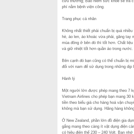
cứu thương; Bảo hiểm sức khoẻ sẽ trả c
phí nằm bệnh viện công.
Trang phục cá nhân
Không nhất thiết phải chuẩn bị quá nhiề
hè, áo len, áo khoác vừa phải, găng tay
mùa đông ở bên đó thì tốt hơn. Chất liệ
và giữ nhiệt tốt hơn quần áo trong nước.
Bên cạnh đó bạn cũng có thể chuẩn bị một
đối với nam để sử dụng trong những dịp l
Hành lý
Một người lớn được phép mang theo 7 kg 
Vietnam Airlines cho phép bạn mang 30 kg
tiền theo biểu giá cho hàng hoá vận chu
không mà bạn sử dụng. Hãng hàng không 
Ở New Zealand, phần lớn đồ điện gia dụn
gắng mang theo càng ít vật dụng điện càn
có hiệu điện thế 230 – 240 Volt. Bạn nh