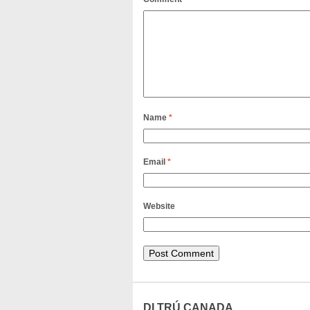
Name
*
Email
*
Website
DI TRÚ CANADA