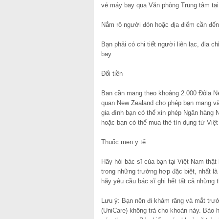
vé máy bay qua Văn phòng Trung tâm tại
Nắm rõ người đón hoặc địa điểm cần đến
Bạn phải có chi tiết người liên lạc, địa 
bay.
Đổi tiền
Bạn cần mang theo khoảng 2.000 Đôla New
quan New Zealand cho phép bạn mang vào
gia đình bạn có thể xin phép Ngân hàng 
hoặc bạn có thể mua thẻ tín dụng từ Vi
Thuốc men y tế
Hãy hỏi bác sĩ của bạn tại Việt Nam thậ
trong những trường hợp đặc biệt, nhất 
hãy yêu cầu bác sĩ ghi hết tất cả những 
Lưu ý: Bạn nên đi khám răng và mắt trư
(UniCare) không trả cho khoản này. Bảo 