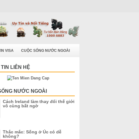
IN VISA
CUỘC SỐNG NƯỚC NGOÀI
TIN LIÊN HỆ
SỐNG NƯỚC NGOÀI
Cách Ireland làm thay đổi thế giới
vô cùng bất ngờ
Thắc mắc: Sống ở Úc có dễ
không?