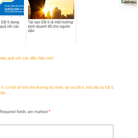
h EB-5 đang
Tại sao EB-5 là một hướng
 quả với các
kinh doanh tốt cho người
dân
iệu quả với các dấu hiệu mới
-5
,
cơ hội sở hữu thẻ thường trú nhân
,
dự án EB-5
,
nhà đầu tư EB-5
,
nhân
Required fields are marked
*