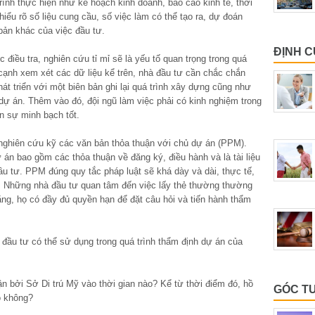
trình thực hiện như kế hoạch kinh doanh, báo cáo kinh tế, thời
iểu rõ số liệu cung cầu, số việc làm có thể tạo ra, dự đoán
bản khác của việc đầu tư.
ĐỊNH 
c điều tra, nghiên cứu tỉ mỉ sẽ là yếu tố quan trọng trong quá
 cạnh xem xét các dữ liệu kể trên, nhà đầu tư cần chắc chắn
át triển với một biên bản ghi lại quá trình xây dựng cũng như
ự án. Thêm vào đó, đội ngũ làm việc phải có kinh nghiệm trong
n sự minh bạch tốt.
 nghiên cứu kỹ các văn bản thỏa thuận với chủ dự án (PPM).
án bao gồm các thỏa thuận về đăng ký, điều hành và là tài liệu
đầu tư. PPM đúng quy tắc pháp luật sẽ khá dày và dài, thực tế,
g. Những nhà đầu tư quan tâm đến việc lấy thẻ thường thường
ằng, họ có đầy đủ quyền hạn để đặt câu hỏi và tiến hành thẩm
 đầu tư có thể sử dụng trong quá trình thẩm định dự án của
n bởi Sở Di trú Mỹ vào thời gian nào? Kể từ thời điểm đó, hồ
GÓC T
o không?