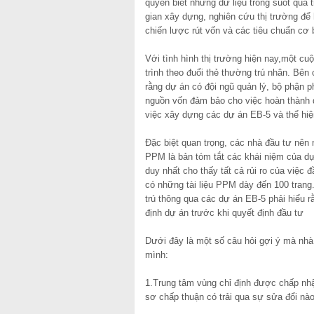
quyền biết những dữ liệu trong suốt quá 
gian xây dựng, nghiên cứu thị trường để h
chiến lược rút vốn và các tiêu chuẩn cơ 
Với tình hình thị trường hiện nay,một cuộ
trình theo đuổi thẻ thường trú nhân. Bên
rằng dự án có đội ngũ quản lý, bộ phận ph
nguồn vốn đảm bảo cho việc hoàn thành d
việc xây dựng các dự án EB-5 và thể hiệ
Đặc biệt quan trọng, các nhà đầu tư nên
PPM là bản tóm tắt các khái niệm của dự 
duy nhất cho thấy tất cả rủi ro của việc 
có những tài liệu PPM dày đến 100 tran
trú thông qua các dự án EB-5 phải hiểu r
định dự án trước khi quyết định đầu tư
Dưới đây là một số câu hỏi gợi ý mà nhà
mình:
1.Trung tâm vùng chỉ định được chấp nhậ
sơ chấp thuận có trải qua sự sửa đổi nà