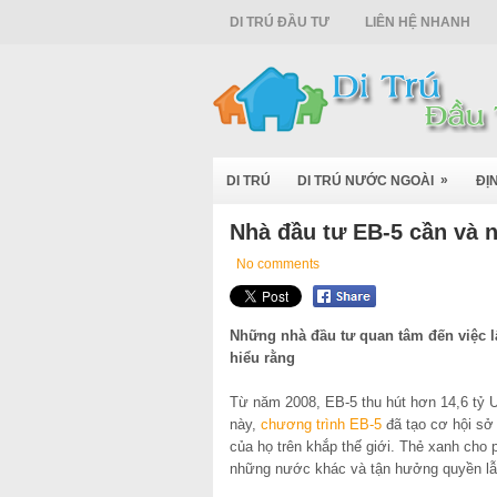
DI TRÚ ĐẦU TƯ
LIÊN HỆ NHANH
»
DI TRÚ
DI TRÚ NƯỚC NGOÀI
ĐỊ
Nhà đầu tư EB-5 cần và 
No comments
Những nhà đầu tư quan tâm đến việc l
hiểu rằng
Từ năm 2008, EB-5 thu hút hơn 14,6 tỷ
này,
chương trình EB-5
đã tạo cơ hội s
của họ trên khắp thế giới. Thẻ xanh cho 
những nước khác và tận hưởng quyền lẫ