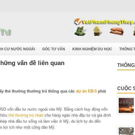
NH CƯ NƯỚC NGOÀI
GÓC TƯ VẤN
KINH NGHIỆM DU HỌC
THÔNG T
những vấn đề liên quan
THÔNG 
CUỘC 
ấy thẻ thường thường trú thông qua các
dự án EB-5
phải
 USD vốn đầu tư nước ngoài vào Mỹ. Bằng cách huy động vốn
ở hữu
thẻ thường trú nhân
cho hàng ngàn nhà đầu tư và gia đình
phép nhà đầu tư sống và làm việc ở Mỹ, du lịch tự do đến
n lợi ích như một công dân Mỹ.